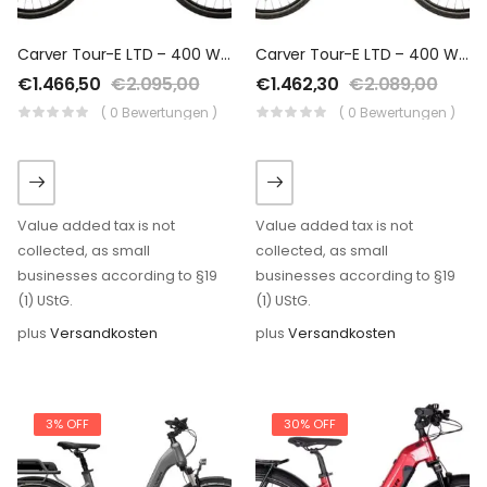
Carver Tour-E LTD – 400 Wh – 2021 – 28 Zoll – Damen Sport
Carver Tour-E LTD – 400 Wh – 2021 – 28 Zoll – Diamant
€
1.466,50
€
2.095,00
€
1.462,30
€
2.089,00
( 0 Bewertungen )
( 0 Bewertungen )
Value added tax is not
Value added tax is not
collected, as small
collected, as small
businesses according to §19
businesses according to §19
(1) UStG.
(1) UStG.
plus
Versandkosten
plus
Versandkosten
3% OFF
30% OFF