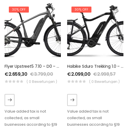
30% OFF
30% OFF
Flyer Upstreet5 7.10 – D0 – 630 Wh – 2020 – 28 Zoll – Diamant
Haibike Sduro Trekking 1.0 – 400 Wh – 2020 – 28 Zoll – Diamant
€
2.659,30
€
3.799,00
€
2.099,00
€
2.998,57
( 0 Bewertungen )
( 0 Bewertungen )
Value added tax is not
Value added tax is not
collected, as small
collected, as small
businesses according to §19
businesses according to §19