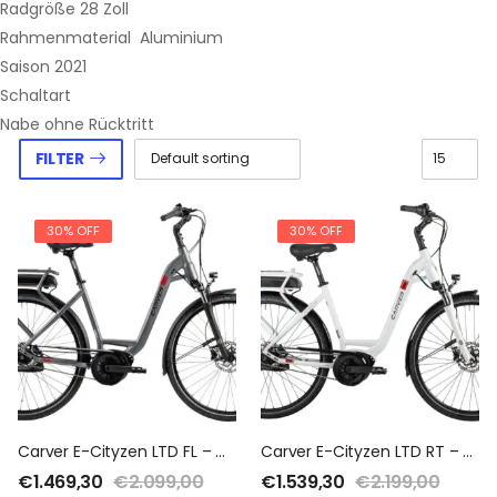
Radgröße 28 Zoll
Rahmenmaterial Aluminium
Saison 2021
Schaltart
Nabe ohne Rücktritt
FILTER
30% OFF
30% OFF
Carver E-Cityzen LTD FL – 400 Wh – 2021 – 28 Zoll – Tiefeinsteiger
Carver E-Cityzen LTD RT – 400 Wh – 2021 – 28 Zoll – Tiefeinsteiger
€
1.469,30
€
2.099,00
€
1.539,30
€
2.199,00