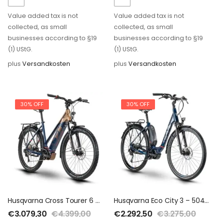
Value added tax is not
Value added tax is not
collected, as small
collected, as small
businesses according to §19
businesses according to §19
(1) UStG.
(1) UStG.
plus
Versandkosten
plus
Versandkosten
30% OFF
30% OFF
Husqvarna Cross Tourer 6 – 630 Wh – 2020 – 27,5 Zoll – Damen Sport
Husqvarna Eco City 3 – 504 Wh – 2020 – 28 Zoll – Tiefeinsteiger
€
3.079,30
€
4.399,00
€
2.292,50
€
3.275,00