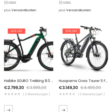
(1) UStG.
(1) UStG.
plus
Versandkosten
plus
Versandkosten
30% OFF
30% OFF
Haibike SDURO Trekking 8.0 – 500 Wh – 2020 – 28 Zoll – Diamant
Husqvarna Cross Tourer 5 FS – 504 Wh – 2020 – 27,5 Plus Zoll – Fully
€
2.799,30
€
3.999,00
€
3.149,30
€
4.499,00
( 0 Bewertungen )
( 0 Bewertungen )