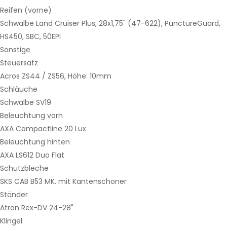
Reifen (vorne)
Schwalbe Land Cruiser Plus, 28x1,75" (47-622), PunctureGuard,
HS450, SBC, 50EPI
Sonstige
Steuersatz
Acros ZS44 / ZS56, Höhe: 10mm
Schläuche
Schwalbe SV19
Beleuchtung vorn
AXA Compactline 20 Lux
Beleuchtung hinten
AXA LS612 Duo Flat
Schutzbleche
SKS CAB B53 MK. mit Kantenschoner
Ständer
Atran Rex-DV 24-28"
Klingel