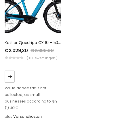
Kettler Quadriga CX 10 – 500 Wh – 2019 – 28 Zoll – Diamant
€
2.029,30
€
2.899,00
( 0 Bewertungen )
Value added tax is not
collected, as small
businesses according to §19
(1) UStG.
plus
Versandkosten