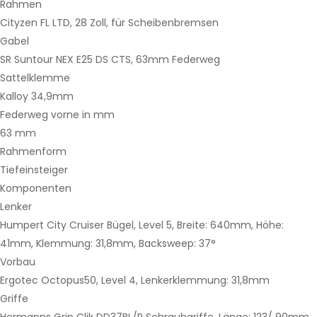
Rahmen
Cityzen FL LTD, 28 Zoll, für Scheibenbremsen
Gabel
SR Suntour NEX E25 DS CTS, 63mm Federweg
Sattelklemme
Kalloy 34,9mm
Federweg vorne in mm
63 mm
Rahmenform
Tiefeinsteiger
Komponenten
Lenker
Humpert City Cruiser Bügel, Level 5, Breite: 640mm, Höhe:
41mm, Klemmung: 31,8mm, Backsweep: 37°
Vorbau
Ergotec Octopus50, Level 4, Lenkerklemmung: 31,8mm
Griffe
Hermanns Grip Clik DD37BL/R Schraubgriffe, Länge: 123/ 90mm