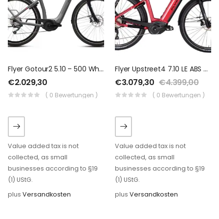
Flyer Gotour2 5.10 – 500 Wh – 2019 – 28 Zoll – Tiefeinsteiger
Flyer Upstreet4 7.10 LE ABS – 500 Wh – 2020 – 28 Zoll – Tiefeinsteiger
€
2.029,30
€
3.079,30
€
4.399,00
( 0 Bewertungen )
( 0 Bewertungen )
Value added tax is not
Value added tax is not
collected, as small
collected, as small
businesses according to §19
businesses according to §19
(1) UStG.
(1) UStG.
plus
Versandkosten
plus
Versandkosten