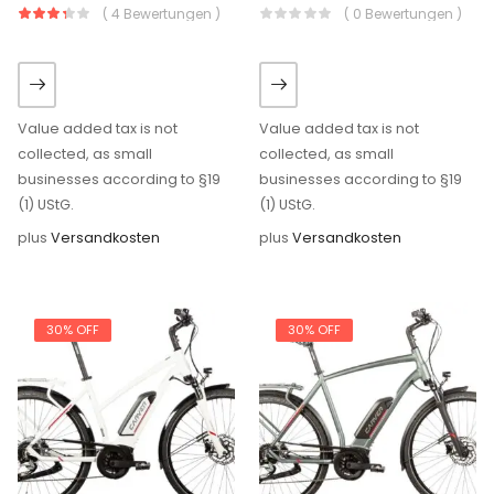
( 4 Bewertungen )
( 0 Bewertungen )
Value added tax is not
Value added tax is not
collected, as small
collected, as small
businesses according to §19
businesses according to §19
(1) UStG.
(1) UStG.
plus
Versandkosten
plus
Versandkosten
30% OFF
30% OFF