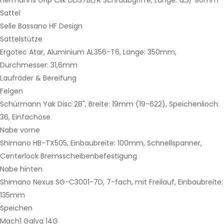
Sattel
Selle Bassano HF Design
Sattelstütze
Ergotec Atar, Aluminium AL356-T6, Länge: 350mm,
Durchmesser: 31,6mm
Laufräder & Bereifung
Felgen
Schürmann Yak Disc 28", Breite: 19mm (19-622), Speichenlioch:
36, Einfachöse
Nabe vorne
Shimano HB-TX505, Einbaubreite: 100mm, Schnellspanner,
Centerlock Bremsscheibenbefestigung
Nabe hinten
Shimano Nexus SG-C3001-7D, 7-fach, mit Freilauf, Einbaubreite:
135mm
Speichen
Mach1 Galva 14G