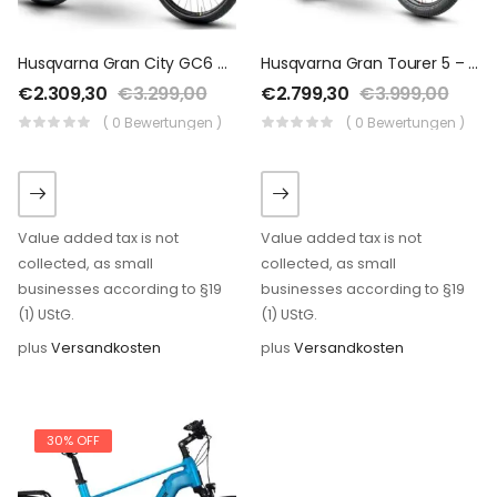
Husqvarna Gran City GC6 – 504 Wh – 2019 – 28 Zoll – Tiefeinsteiger
Husqvarna Gran Tourer 5 – 630 Wh – 2020 – 27,5 Plus Zoll – Diamant
€
2.309,30
€
3.299,00
€
2.799,30
€
3.999,00
( 0 Bewertungen )
( 0 Bewertungen )
Value added tax is not
Value added tax is not
collected, as small
collected, as small
businesses according to §19
businesses according to §19
(1) UStG.
(1) UStG.
plus
Versandkosten
plus
Versandkosten
30% OFF