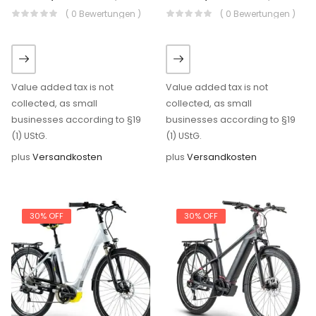
( 0 Bewertungen )
( 0 Bewertungen )
Value added tax is not
Value added tax is not
collected, as small
collected, as small
businesses according to §19
businesses according to §19
(1) UStG.
(1) UStG.
plus
Versandkosten
plus
Versandkosten
30% OFF
30% OFF