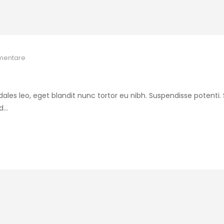
entare
 sodales leo, eget blandit nunc tortor eu nibh. Suspendisse potenti
ed…