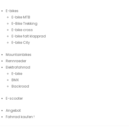
E-bikes
E-bike MTB
E-Bike Trekking
E-bike cross
E-bike falt klapprad
E-bike City
Mountainbikes
Rennraeder
Elektrofahrrad
E-bike
BMX
Backroad
E-scooter
Angebot
Fahrrad kaufen !