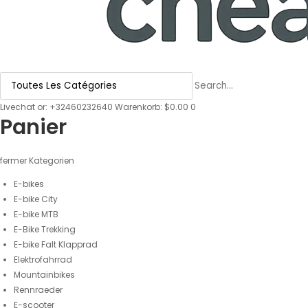
Livechat
or:
+32460232640
Warenkorb: $0.00
0
Panier
fermer
Kategorien
E-bikes
E-bike City
E-bike MTB
E-Bike Trekking
E-bike Falt Klapprad
Elektrofahrrad
Mountainbikes
Rennraeder
E-scooter