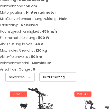
Rahmenhöhe :
50 cm
Motorposition :
Hinterradmotor
Straßenverkehrsordnung zulässig :
Nein
Fahrradtyp :
Reiserad
Höchstgeschwindigkeit :
45 km/h
Elektromotorleistung :
800 W
Akkuleistung in Volt :
48 V
Maximales Gewicht :
120 kg
Akku-Reichweite :
60 km
Rahmenmaterial :
Aluminium
Anzahl der Gänge :
5
Select Price
20% OFF
20% OFF