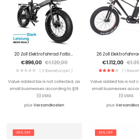
20 Zoll Elektrofahrrad Fatbike Klappbar E-Bike E-Faltrad 750w 15Ah 48V Bis 120kg 30-45km/h
€
896,00
€
1.120,00
€
1.112,00
€
1.3
( 0 Bewertungen )
( 1 Bewe
Value added tax is not collected, as
Value added tax is not c
small businesses according to §19
small businesses accor
(1) UStG.
(1) UStG.
plus
Versandkosten
plus
Versandko
35% OFF
35% OFF