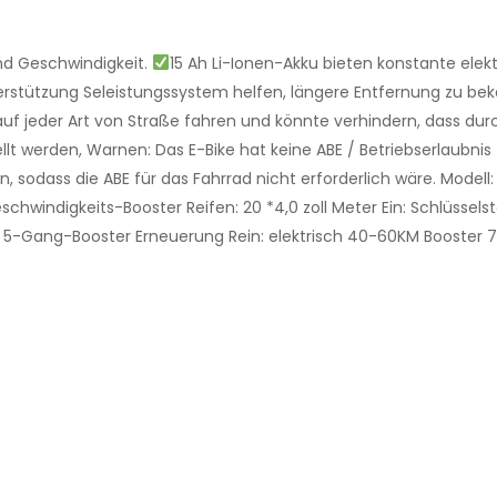
nd Geschwindigkeit.
15 Ah Li-Ionen-Akku bieten konstante ele
erstützung Seleistungssystem helfen, längere Entfernung zu be
uf jeder Art von Straße fahren und könnte verhindern, dass dur
llt werden, Warnen: Das E-Bike hat keine ABE / Betriebserlaubnis
, sodass die ABE für das Fahrrad nicht erforderlich wäre. Model
schwindigkeits-Booster Reifen: 20 *4,0 zoll Meter Ein: Schlüss
lfe: 5-Gang-Booster Erneuerung Rein: elektrisch 40-60KM Booste