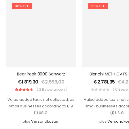
30% OFF
35% OFF
Bear Peak 8000 Schwarz
€
1.819,30
€
2.599,00
€
2.781,35
€
4.2
( 2 Bewertungen )
( 0 Bewe
Value added tax is not collected, as
Value added tax is not c
small businesses according to §19
small businesses accor
(1) UStG.
(1) UStG.
plus
Versandkosten
plus
Versandko