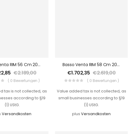
Basso Venta RIM 56 Cm 2021
Basso Venta RIM 58 Cm 2021
22,85
€
2.189,00
€
1.702,35
€
2.619,00
( 0 Bewertungen )
( 0 Bewertungen )
 tax is not collected, as
Value added tax is not collected, as
nesses according to §19
small businesses according to §19
(1) UStG.
(1) UStG.
s
Versandkosten
plus
Versandkosten