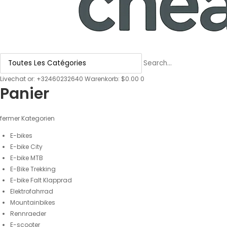
Livechat
or:
+32460232640
Warenkorb: $0.00
0
Panier
fermer
Kategorien
E-bikes
E-bike City
E-bike MTB
E-Bike Trekking
E-bike Falt Klapprad
Elektrofahrrad
Mountainbikes
Rennraeder
E-scooter