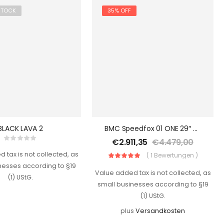
STOCK
35% OFF
BLACK LAVA 2
BMC Speedfox 01 ONE 29″ 48 Cm 2018
€
2.911,35
€
4.479,00
 tax is not collected, as
( 1 Bewertungen )
nesses according to §19
Value added tax is not collected, as
(1) UStG.
small businesses according to §19
(1) UStG.
plus
Versandkosten