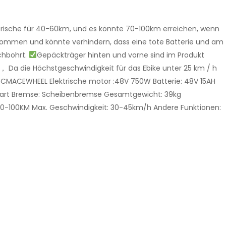
ktrische für 40-60km, und es könnte 70-100km erreichen, wenn
kommen und könnte verhindern, dass eine tote Batterie und am
chbohrt.
Gepäckträger hinten und vorne sind im Produkt
 ， Da die Höchstgeschwindigkeit für das Ebike unter 25 km / h
l: CMACEWHEEL Elektrische motor :48V 750W Batterie: 48V 15AH
elstart Bremse: Scheibenbremse Gesamtgewicht: 39kg
r 70-100KM Max. Geschwindigkeit: 30-45km/h Andere Funktionen: