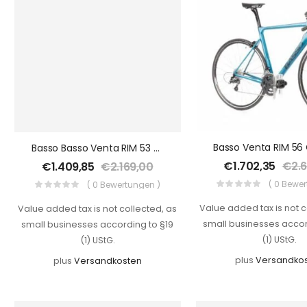
Basso Basso Venta RIM 53 Cm 2021
€
1.702,35
€
2.
€
1.409,85
€
2.169,00
( 0 Bewe
( 0 Bewertungen )
Value added tax is not c
Value added tax is not collected, as
small businesses accor
small businesses according to §19
(1) UStG.
(1) UStG.
plus
Versandko
plus
Versandkosten