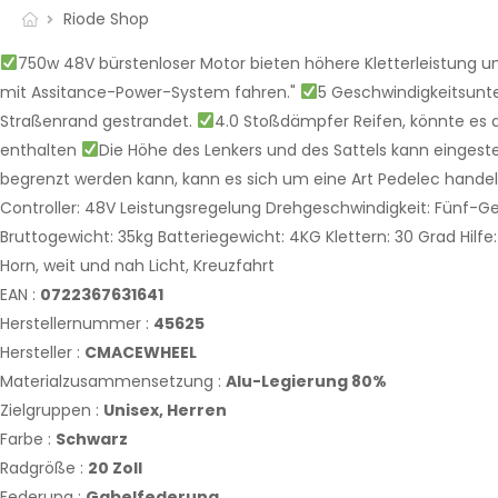
Riode Shop
750w 48V bürstenloser Motor bieten höhere Kletterleistung u
mit Assitance-Power-System fahren."
5 Geschwindigkeitsunt
Straßenrand gestrandet.
4.0 Stoßdämpfer Reifen, könnte es a
enthalten
Die Höhe des Lenkers und des Sattels kann eingeste
begrenzt werden kann, kann es sich um eine Art Pedelec handeln
Controller: 48V Leistungsregelung Drehgeschwindigkeit: Fünf-Ge
Bruttogewicht: 35kg Batteriegewicht: 4KG Klettern: 30 Grad Hi
Horn, weit und nah Licht, Kreuzfahrt
EAN :
0722367631641
Herstellernummer :
45625
Hersteller :
CMACEWHEEL
Materialzusammensetzung :
Alu-Legierung 80%
Zielgruppen :
Unisex,
Herren
Farbe :
Schwarz
Radgröße :
20 Zoll
Federung :
Gabelfederung