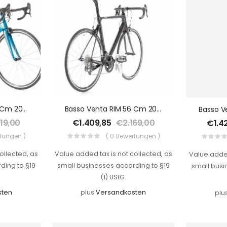
Basso Venta RIM 56 Cm 2021
Basso Venta RIM 56 Cm 2021
619,00
€
1.409,85
€
2.169,00
€
1.4
rtungen )
( 0 Bewertungen )
ollected, as
Value added tax is not collected, as
Value added
ding to §19
small businesses according to §19
small busi
(1) UStG.
sten
plus
Versandkosten
plu