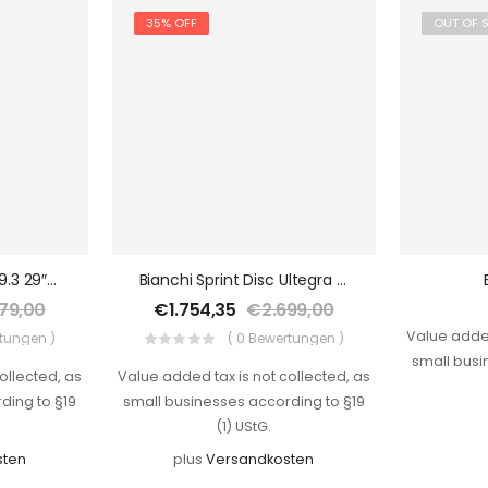
35% OFF
OUT OF 
Bianchi METH CV FS 9.3 29″ 48 Cm 2020
Bianchi Sprint Disc Ultegra 61 Cm 2019
79,00
€
1.754,35
€
2.699,00
Value added
rtungen )
( 0 Bewertungen )
small busi
ollected, as
Value added tax is not collected, as
ding to §19
small businesses according to §19
(1) UStG.
sten
plus
Versandkosten