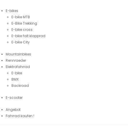
E-bikes
E-bike MTB
E-Bike Trekking
E-bike cross
E-bike falt klapprad
E-bike City
Mountainbikes
Rennraeder
Elektrofahrrad
E-bike
BMX
Backroad
E-scooter
Angebot
Fahrrad kaufen !