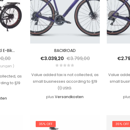
26 Zoll Elektrofahrrad E-Bike Fatbike 750W 48V 24Ah 960Wh,Max 45km/h ,Max 50-80km , Max 150kg
BACKROAD
90,00
€
3.039,20
€
3.799,00
€
2.7
rtungen )
Value added tax is not collected, as
Value added
ollected, as
small businesses according to §19
small busi
ding to §19
(1) UStG.
plus
Versandkosten
plu
sten
35% OFF
35% OFF