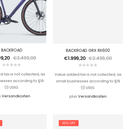
BACKROAD
BACKROAD GRX RX600
99,20
€
3.499,00
€
1.999,20
€
2.499,00
 tax is not collected, as
Value added tax is not collected, as
nesses according to §19
small businesses according to §19
(1) UStG.
(1) UStG.
s
Versandkosten
plus
Versandkosten
35% OFF