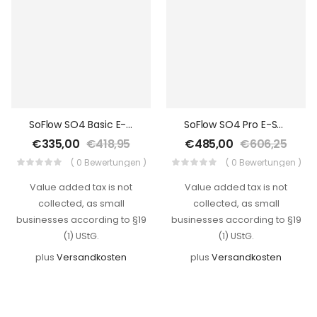
SoFlow SO4 Basic E-Scooter Mit Straßenzulassung, 400 W, 20 Km/h
SoFlow SO4 Pro E-Scooter Mit Straßenzulassung, 500 W, 20 Km/h
€
335,00
€
418,95
€
485,00
€
606,25
( 0 Bewertungen )
( 0 Bewertungen )
Value added tax is not
Value added tax is not
collected, as small
collected, as small
businesses according to §19
businesses according to §19
(1) UStG.
(1) UStG.
plus
Versandkosten
plus
Versandkosten