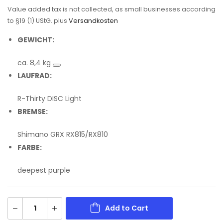
Value added tax is not collected, as small businesses according
to §19 (1) UStG.
plus
Versandkosten
GEWICHT:
ca. 8,4 kg
LAUFRAD:
R-Thirty DISC Light
BREMSE:
Shimano GRX RX815/RX810
FARBE:
deepest purple
Add to Cart