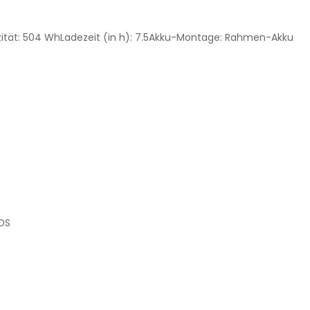
ität:
504 Wh
Ladezeit (in h):
7.5
Akku-Montage:
Rahmen-Akku
DS