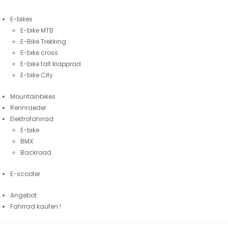
E-bikes
E-bike MTB
E-Bike Trekking
E-bike cross
E-bike falt klapprad
E-bike City
Mountainbikes
Rennraeder
Elektrofahrrad
E-bike
BMX
Backroad
E-scooter
Angebot
Fahrrad kaufen !