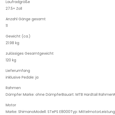
Laufradgröße
27.5+ Zoll
Anzahl Gänge gesamt
11
Gewicht (ca.)
21.98 kg
zulässiges Gesamtgewicht
120 kg
Lieferumfang
inklusive Pedale:
ja
Rahmen
Dämpfer Marke:
ohne Dämpfer
Bauart:
MTB Hardtail Rahmen
Motor
Marke:
Shimano
Modell:
STePS E8000
Typ:
Mittelmotor
Leistung