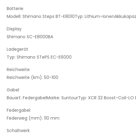
Batterie
Modell:
Shimano Steps BT-E8010
Typ:
Lithium-Ionen
Akkukapaz
Display
Shimano SC-E8000BA
Ladegerät
Typ:
Shimano STePS EC-E6000
Reichweite
Reichweite (km):
50-100
Gabel
Bauart:
Federgabel
Marke:
Suntour
Typ:
XCR 32 Boost-Coil-LO 
Federgabel
Federweg (mm):
110 mm
Schaltwerk