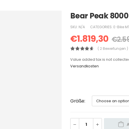
Bear Peak 8000
SKU:
N/A
CATEGORIES:
E-Bike M
€
1.819,30
€
2.5
( 2 Bewertungen )
Value added tax is not collecte
Versandkosten
Größe
A