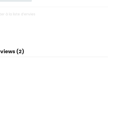
er à la liste d’envies
views (2)