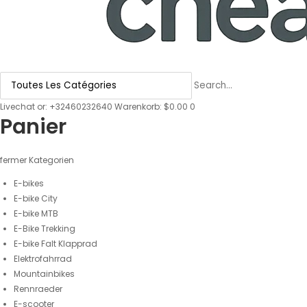
Livechat
or:
+32460232640
Warenkorb: $0.00
0
Panier
fermer
Kategorien
E-bikes
E-bike City
E-bike MTB
E-Bike Trekking
E-bike Falt Klapprad
Elektrofahrrad
Mountainbikes
Rennraeder
E-scooter