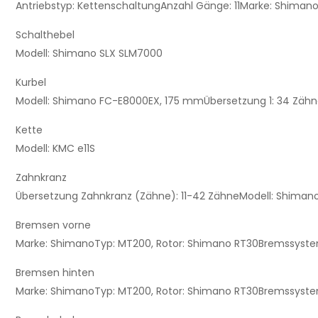
Antriebstyp:
Kettenschaltung
Anzahl Gänge:
11
Marke:
Shiman
Schalthebel
Modell:
Shimano SLX SLM7000
Kurbel
Modell:
Shimano FC-E8000EX, 175 mm
Übersetzung 1:
34 Zähn
Kette
Modell:
KMC e11S
Zahnkranz
Übersetzung Zahnkranz (Zähne):
11-42 Zähne
Modell:
Shimano
Bremsen vorne
Marke:
Shimano
Typ:
MT200, Rotor: Shimano RT30
Bremssyst
Bremsen hinten
Marke:
Shimano
Typ:
MT200, Rotor: Shimano RT30
Bremssyst