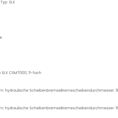
o
Typ:
SLX
e
 SLX CSM7000, 11-fach
em:
hydraulische Scheibenbremse
Bremsscheibendurchmesser:
em:
hydraulische Scheibenbremse
Bremsscheibendurchmesser: