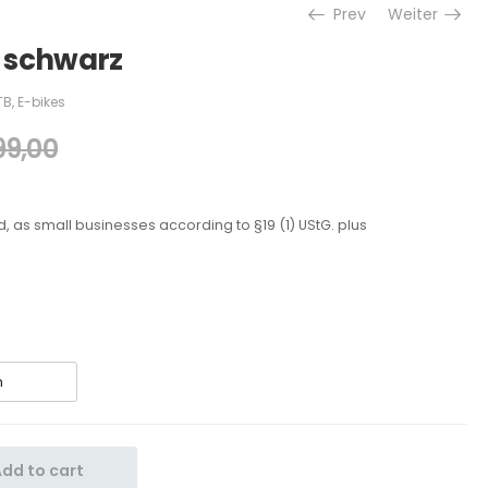
Prev
Weiter
 schwarz
TB
,
E-bikes
99,00
d, as small businesses according to §19 (1) UStG.
plus
dd to cart