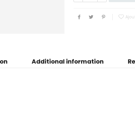
Ajout
ion
Additional information
Re