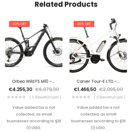
Related Products
30% OFF
30% OFF
Orbea Wild FS M10 – 625 Wh – 2021 – 29 Zoll – Fully
Carver Tour-E LTD – 400 Wh – 2021 – 28 Zoll – Damen Sport
€
4.255,30
€
6.079,00
€
1.466,50
€
2.095,00
( 0 Bewertungen )
( 0 Bewertungen )
Value added tax is not
Value added tax is not
collected, as small
collected, as small
businesses according to §19
businesses according to §19
(1) UStG.
(1) UStG.