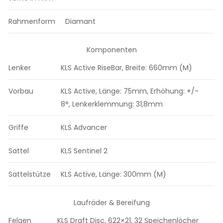
Rahmenform
Diamant
Komponenten
Lenker
KLS Active RiseBar, Breite: 660mm (M)
Vorbau
KLS Active, Länge: 75mm, Erhöhung: +/-
8°, Lenkerklemmung: 31,8mm
Griffe
KLS Advancer
Sattel
KLS Sentinel 2
Sattelstütze
KLS Active, Länge: 300mm (M)
Laufräder & Bereifung
Felgen
KLS Draft Disc, 622×21, 32 Speichenlöcher