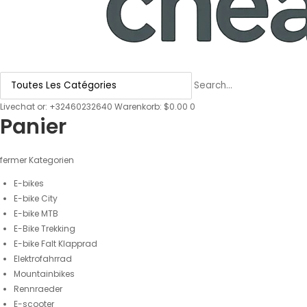
Livechat
or:
+32460232640
Warenkorb: $0.00
0
Panier
fermer
Kategorien
E-bikes
E-bike City
E-bike MTB
E-Bike Trekking
E-bike Falt Klapprad
Elektrofahrrad
Mountainbikes
Rennraeder
E-scooter