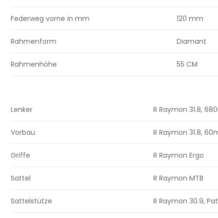
Federweg vorne in mm
120 mm
Rahmenform
Diamant
Rahmenhöhe
55 CM
Lenker
R Raymon 31.8, 68
Vorbau
R Raymon 31.8, 60
Griffe
R Raymon Ergo
Sattel
R Raymon MTB
Sattelstütze
R Raymon 30.9, Pa