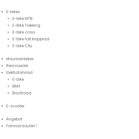
E-bikes
E-bike MTB
E-Bike Trekking
E-bike cross
E-bike falt klapprad
E-bike City
Mountainbikes
Rennraeder
Elektrofahrrad
E-bike
BMX
Backroad
E-scooter
Angebot
Fahrrad kaufen !