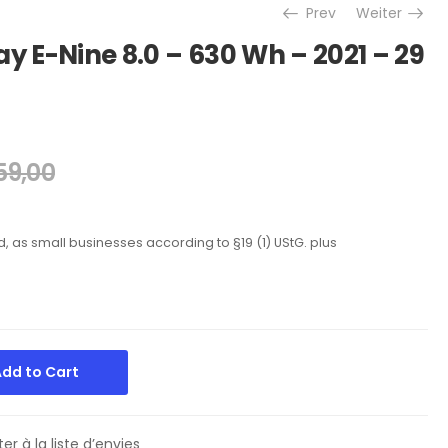
Prev
Weiter
 E-Nine 8.0 – 630 Wh – 2021 – 29
59,00
d, as small businesses according to §19 (1) UStG.
plus
dd to Cart
er à la liste d’envies