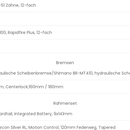
51 Zähne, 12-fach
0, Rapidfire Plus, 12-fach
Bremsen
aulische Scheibenbremse/Shimano BR-MT410, hydraulische Sc
m, Centerlock;160mm / 180mm
Rahmenset
Hardtail, Integrated Battery, 9x141mm
econ Silver RL, Motion Control, 120mm Federweg, Tapered