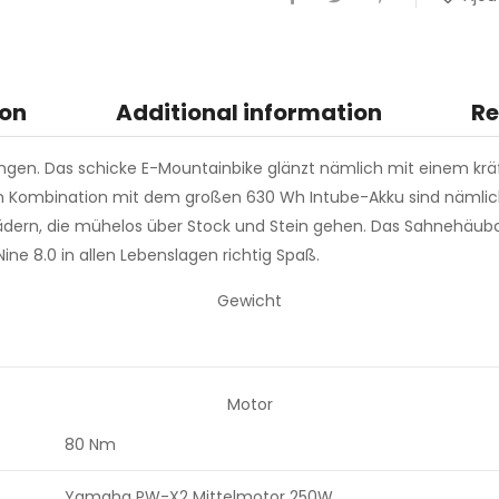
ion
Additional information
Re
ungen. Das schicke E-Mountainbike glänzt nämlich mit einem k
 Kombination mit dem großen 630 Wh Intube-Akku sind nämlich a
ufrädern, die mühelos über Stock und Stein gehen. Das Sahnehäu
ine 8.0 in allen Lebenslagen richtig Spaß.
Gewicht
Motor
80 Nm
Yamaha PW-X2 Mittelmotor 250W