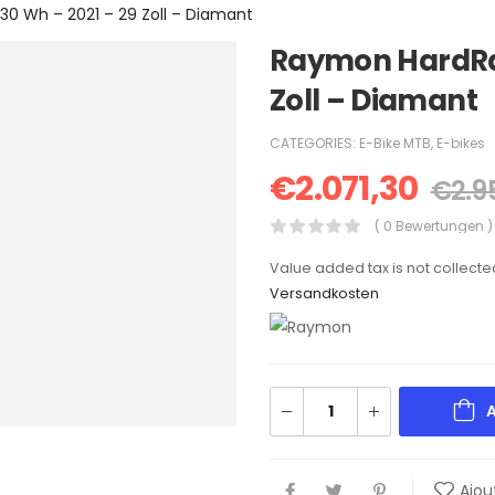
30 Wh – 2021 – 29 Zoll – Diamant
Raymon HardRay
Zoll – Diamant
CATEGORIES:
E-Bike MTB
,
E-bikes
€
2.071,30
€
2.9
( 0 Bewertungen )
Value added tax is not collecte
Versandkosten
A
Ajout