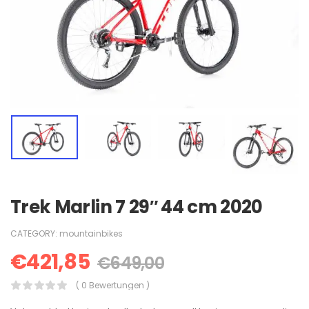
Trek Marlin 7 29″ 44 cm 2020
CATEGORY:
mountainbikes
€
421,85
€
649,00
( 0 Bewertungen )