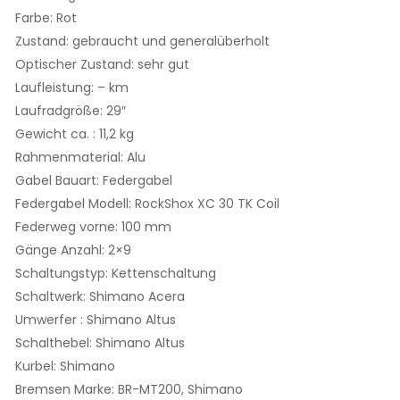
Farbe:
Rot
Zustand:
gebraucht und generalüberholt
Optischer Zustand:
sehr gut
Laufleistung:
– km
Laufradgröße:
29″
Gewicht ca. :
11,2 kg
Rahmenmaterial:
Alu
Gabel Bauart:
Federgabel
Federgabel Modell:
RockShox XC 30 TK Coil
Federweg vorne:
100 mm
Gänge Anzahl:
2×9
Schaltungstyp:
Kettenschaltung
Schaltwerk:
Shimano Acera
Umwerfer :
Shimano Altus
Schalthebel:
Shimano Altus
Kurbel:
Shimano
Bremsen Marke:
BR-MT200, Shimano