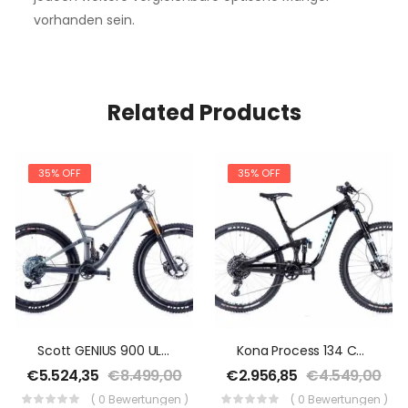
vorhanden sein.
Related Products
35% OFF
35% OFF
Scott GENIUS 900 ULTIMATE AXS 29″ 44 Cm 2020
Kona Process 134 CR 29″ 41 Cm 2020
€
5.524,35
€
8.499,00
€
2.956,85
€
4.549,00
( 0 Bewertungen )
( 0 Bewertungen )