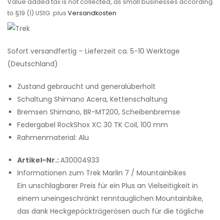
Value added tax is not collected, as small businesses according
to §19 (1) UStG.
plus
Versandkosten
Sofort versandfertig – Lieferzeit ca. 5-10 Werktage
(Deutschland)
Zustand
gebraucht und generalüberholt
Schaltung
Shimano Acera, Kettenschaltung
Bremsen
Shimano, BR-MT200, Scheibenbremse
Federgabel
RockShox XC 30 TK Coil, 100 mm
Rahmenmaterial:
Alu
Artikel-Nr.:
A30004933
Informationen zum Trek Marlin 7 / Mountainbikes
Ein unschlagbarer Preis für ein Plus an Vielseitigkeit in
einem uneingeschränkt renntauglichen Mountainbike,
das dank Heckgepäckträgerösen auch für die tägliche