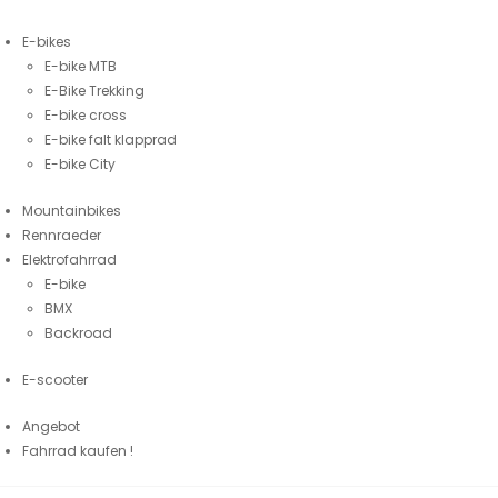
E-bikes
E-bike MTB
E-Bike Trekking
E-bike cross
E-bike falt klapprad
E-bike City
Mountainbikes
Rennraeder
Elektrofahrrad
E-bike
BMX
Backroad
E-scooter
Angebot
Fahrrad kaufen !