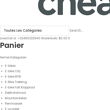
Livechat
or:
+32460232640
Warenkorb: $0.00
0
Panier
fermer
Kategorien
E-bikes
E-bike City
E-bike MTB
E-Bike Trekking
E-bike Falt Klapprad
Elektrofahrrad
Mountainbikes
Rennraeder
E-scooter