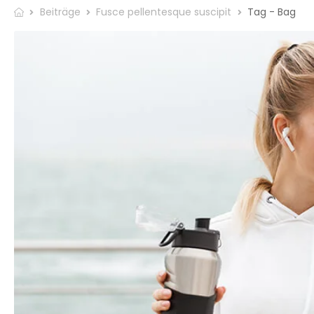
Beiträge
Fusce pellentesque suscipit
Tag - Bag